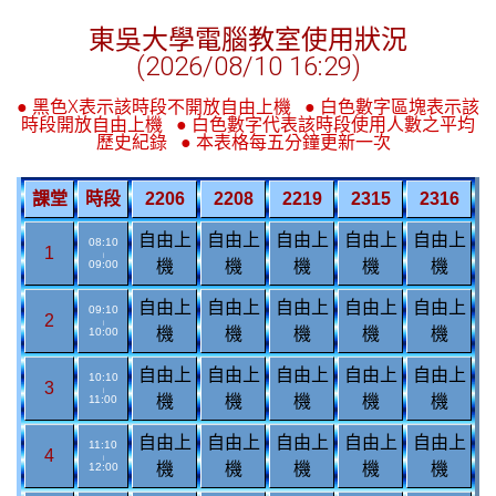
東吳大學電腦教室使用狀況
(
2026/08/10 16:29
)
● 黑色X表示該時段不開放自由上機
● 白色數字區塊表示該
時段開放自由上機
● 白色數字代表該時段使用人數之平均
歷史紀錄
● 本表格每五分鐘更新一次
課堂
時段
2206
2208
2219
2315
2316
自由上
自由上
自由上
自由上
自由上
08:10
1
|
機
機
機
機
機
09:00
自由上
自由上
自由上
自由上
自由上
09:10
2
|
機
機
機
機
機
10:00
自由上
自由上
自由上
自由上
自由上
10:10
3
|
機
機
機
機
機
11:00
自由上
自由上
自由上
自由上
自由上
11:10
4
|
機
機
機
機
機
12:00